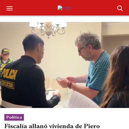
Suscríbase
Iniciar sesión
Portada
¿Qué está pasando?
Sectores y Empresas
Management
Economía y Finanzas
Legal y Política
Política
Fiscalía allanó vivienda de Piero