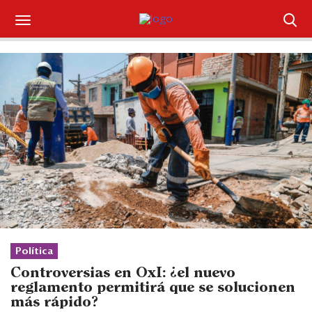
Suscríbase
Iniciar sesión
Portada
¿Qué está pasando?
Sectores y Empresas
Management
Economía y Finanzas
Política
Controversias en OxI: ¿el nuevo
Legal y Política
reglamento permitirá que se solucionen
más rápido?