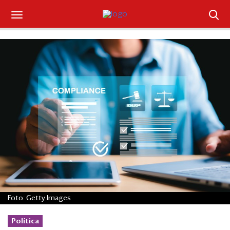
Suscríbase
Iniciar sesión
Portada
¿Qué está pasando?
Sectores y Empresas
Management
Economía y Finanzas
Foto: Getty Images
Legal y Política
Política