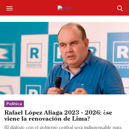
Suscríbase
Iniciar sesión
Portada
¿Qué está pasando?
Sectores y Empresas
Management
Economía y Finanzas
Política
Rafael López Aliaga 2023 - 2026: ¿se
Legal y Política
viene la renovación de Lima?
El diálogo con el gobierno central será indispensable para