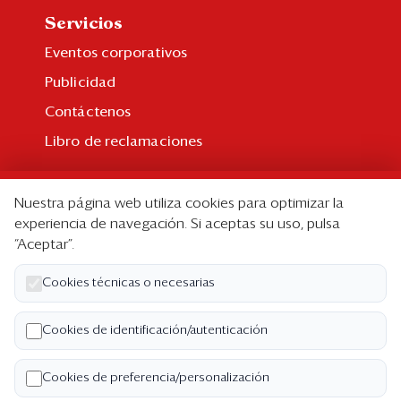
Servicios
Eventos corporativos
Publicidad
Contáctenos
Libro de reclamaciones
Suscripción
Nuestra página web utiliza cookies para optimizar la
Suscripción individual
experiencia de navegación. Si aceptas su uso, pulsa
“Aceptar”.
Paquetes corporativos
Edición Impresa
Cookies técnicas o necesarias
Nosotros
Cookies de identificación/autenticación
Quiénes somos
Cookies de preferencia/personalización
Código de ética