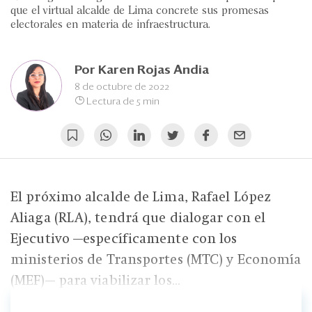
Eventos
que el virtual alcalde de Lima concrete sus promesas
electorales en materia de infraestructura.
Blogs
Ranking CEO
Por
Karen Rojas Andia
8 de octubre de 2022
Edición Impresa
Lectura de 5 min
El próximo alcalde de Lima, Rafael López
Aliaga (RLA), tendrá que dialogar con el
Ejecutivo —específicamente con los
ministerios de Transportes (MTC) y Economía
(MEF)— para viabilizar los...