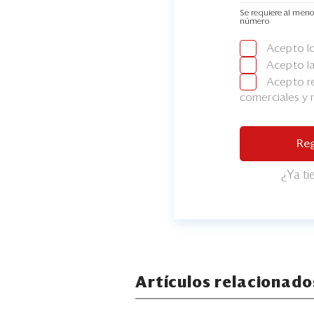
Se requiere al meno
número
Acepto l
Acepto l
Acepto re
comerciales y
Reg
¿Ya t
Artículos relacionado