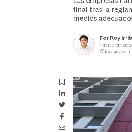
Las empresas han 
final tras la regl
medios adecuados
Por
Roy Irri
1 de febrero de 2
Lectura de 3 