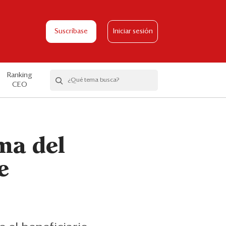
Suscríbase
Iniciar sesión
Ranking
CEO
ma del
e