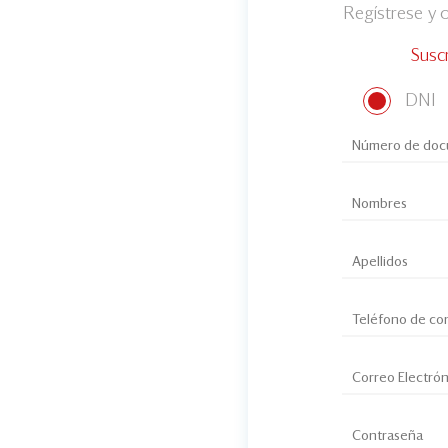
Regístrese y
Susc
DNI