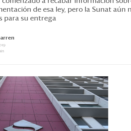
comenzado a recabar información sobre 
amentación de esa ley, pero la Sunat aún 
 para su entrega
barren
019
min