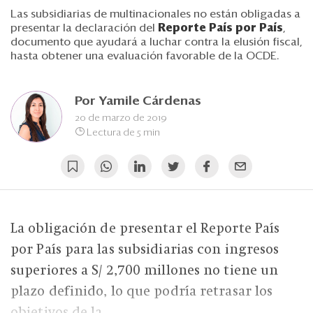
Eventos
Las subsidiarias de multinacionales no están obligadas a
presentar la declaración del
Reporte País por País
,
Blogs
documento que ayudará a luchar contra la elusión fiscal,
hasta obtener una evaluación favorable de la OCDE.
Ranking CEO
Edición Impresa
Por
Yamile Cárdenas
20 de marzo de 2019
Lectura de 5 min
La obligación de presentar el Reporte País
por País para las subsidiarias con ingresos
superiores a S/ 2,700 millones no tiene un
plazo definido, lo que podría retrasar los
objetivos de la...