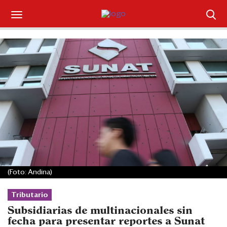
Suscríbase
Iniciar sesión
Portada
¿Qué está pasando?
Sectores y Empresas
Management
(Foto: Andina)
Economía y Finanzas
Tributario
Legal y Política
Subsidiarias de multinacionales sin
fecha para presentar reportes a Sunat