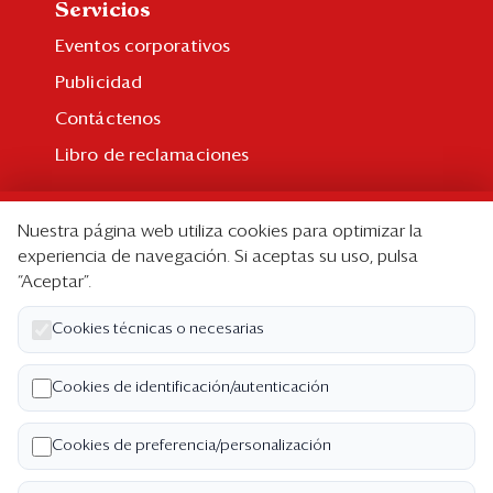
Servicios
Eventos corporativos
Publicidad
Contáctenos
Libro de reclamaciones
Suscripción
Nuestra página web utiliza cookies para optimizar la
Suscripción individual
experiencia de navegación. Si aceptas su uso, pulsa
“Aceptar”.
Paquetes corporativos
Edición Impresa
Cookies técnicas o necesarias
Nosotros
Cookies de identificación/autenticación
Quiénes somos
Cookies de preferencia/personalización
Código de ética
Términos y Condiciones