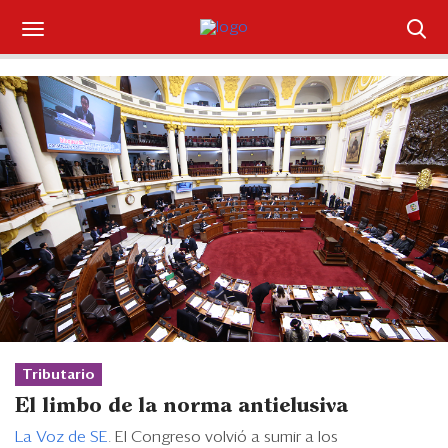
Suscríbase
Iniciar sesión
Portada
¿Qué está pasando?
Sectores y Empresas
Management
Economía y Finanzas
Tributario
Legal y Política
El limbo de la norma antielusiva
La Voz de SE
. El Congreso volvió a sumir a los