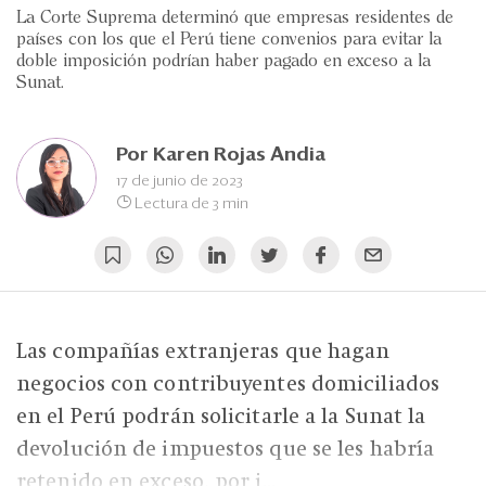
Eventos
La Corte Suprema determinó que empresas residentes de
países con los que el Perú tiene convenios para evitar la
Blogs
doble imposición podrían haber pagado en exceso a la
Sunat.
Ranking CEO
Edición Impresa
Por
Karen Rojas Andia
17 de junio de 2023
Lectura de 3 min
Las compañías extranjeras que hagan
negocios con contribuyentes domiciliados
en el Perú podrán solicitarle a la Sunat la
devolución de impuestos que se les habría
retenido en exceso, por i...