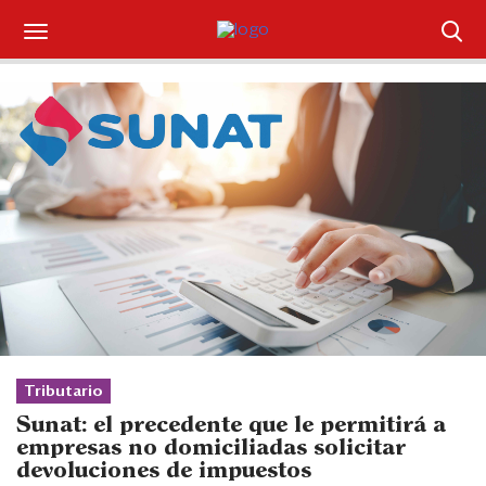
Suscríbase
Iniciar sesión
Portada
¿Qué está pasando?
Sectores y Empresas
Management
Economía y Finanzas
Tributario
Sunat: el precedente que le permitirá a
Legal y Política
empresas no domiciliadas solicitar
devoluciones de impuestos