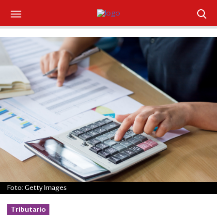
Suscríbase
Iniciar sesión
Portada
¿Qué está pasando?
Sectores y Empresas
Management
Economía y Finanzas
Foto: Getty Images
Legal y Política
Tributario