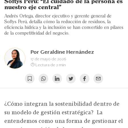
Eventos
Softys Perú: “El cuidado de la persona es
nuestro eje central”
Blogs
Andrés Ortega, director ejecutivo y gerente general de
Softys Perú, detalla cómo la reducción de residuos, la
Ranking CEO
eficiencia hídrica y la inclusión se han convertido en pilares
de la competitividad del negocio.
Edición Impresa
Por
Geraldine Hernández
17 de mayo de 2026
Lectura de 2 min
¿Cómo integran la sostenibilidad dentro de
su modelo de gestión estratégica? La
entendemos como una forma de gestionar el