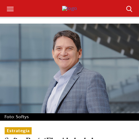
Suscríbase
Iniciar sesión
Portada
¿Qué está pasando?
Sectores y Empresas
Management
Economía y Finanzas
Foto: Softys
Legal y Política
Estrategia