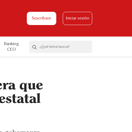
Suscríbase
Iniciar sesión
Ranking
CEO
era que
estatal