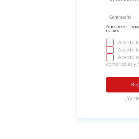
Se requiere al meno
número
Acepto l
Acepto l
Acepto re
comerciales y
Reg
¿Ya t