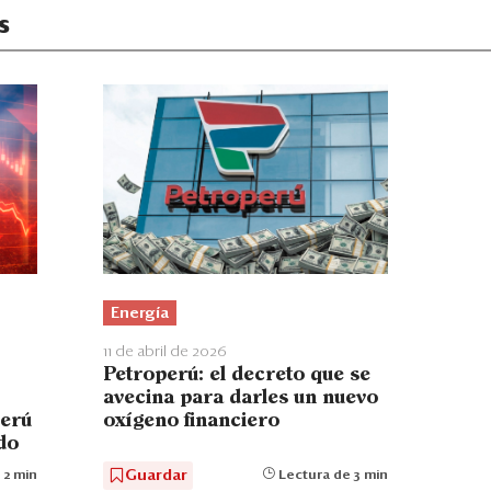
s
Energía
11 de abril de 2026
Petroperú: el decreto que se
avecina para darles un nuevo
perú
oxígeno financiero
ado
Guardar
 2 min
Lectura de 3 min