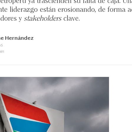
etroperú ya trascienden su falta de caja. U
iente liderazgo están erosionando, de forma a
edores y
stakeholders
clave.
ne Hernández
26
min