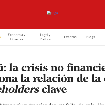
Economía y
Legal y
t
Eventos
Blogs
Finanzas
Política
: la crisis no financi
ona la relación de la 
eholders
clave