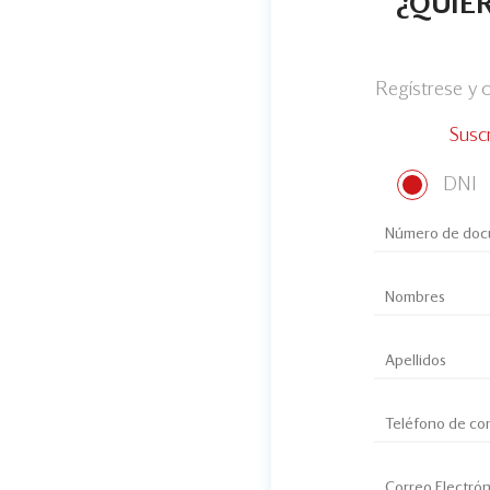
¿QUIER
Regístrese y
Susc
DNI