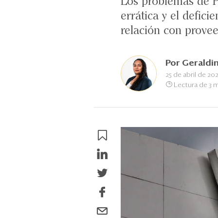
Los problemas de P
errática y el defic
relación con prove
Por
Geraldi
25 de abril de 20
Lectura de 3 