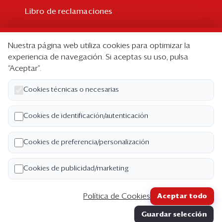
Libro de reclamaciones
Suscripción
Nuestra página web utiliza cookies para optimizar la
Suscripción individual
experiencia de navegación. Si aceptas su uso, pulsa
“Aceptar”.
Paquetes corporativos
Edición Impresa
Cookies técnicas o necesarias
Nosotros
Cookies de identificación/autenticación
Quiénes somos
Cookies de preferencia/personalización
Código de ética
Términos y Condiciones
Cookies de publicidad/marketing
Política de Privacidad
Política de Cookies
Aceptar todo
Copyright ©2026 Semana Económica. Todos los
Guardar selección
derechos reservados