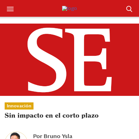
Suscríbase
Iniciar sesión
Portada
¿Qué está pasando?
Sectores y Empresas
Management
Innovación
Economía y Finanzas
Sin impacto en el corto plazo
Legal y Política
Por
Bruno Ysla