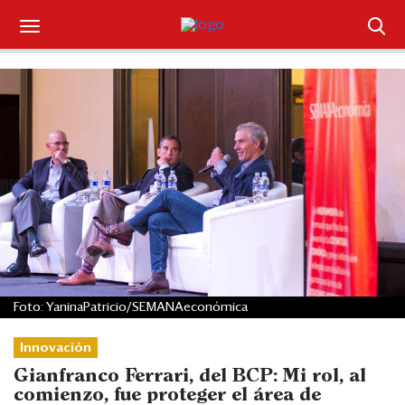
Suscríbase
Iniciar sesión
Portada
¿Qué está pasando?
Sectores y Empresas
Management
Foto: YaninaPatricio/SEMANAeconómica
Economía y Finanzas
Innovación
Legal y Política
Gianfranco Ferrari, del BCP: Mi rol, al
comienzo, fue proteger el área de