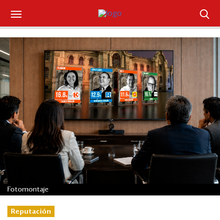
Suscríbase
Iniciar sesión
Portada
¿Qué está pasando?
Sectores y Empresas
Management
Economía y Finanzas
Fotomontaje
Legal y Política
Reputación