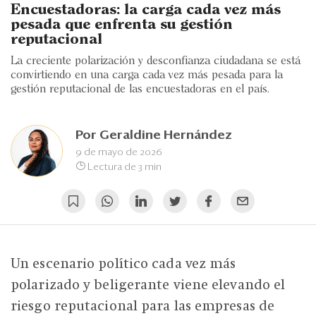
Eventos
Encuestadoras: la carga cada vez más
pesada que enfrenta su gestión
Blogs
reputacional
La creciente polarización y desconfianza ciudadana se está
Ranking CEO
convirtiendo en una carga cada vez más pesada para la
gestión reputacional de las encuestadoras en el país.
Edición Impresa
Por
Geraldine Hernández
9 de mayo de 2026
Lectura de 3 min
Un escenario político cada vez más
polarizado y beligerante viene elevando el
riesgo reputacional para las empresas de