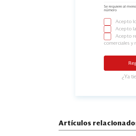
Se requiere al meno
número
Acepto l
Acepto l
Acepto re
comerciales y
Reg
¿Ya t
Artículos relacionado