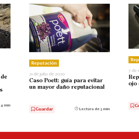
Rep
Reputación
7 de
21 de julio de 2020
 de
Rep
Caso Poett: guía para evitar
ojo
un mayor daño reputacional
s
 4 min
G
Guardar
Lectura de 5 min