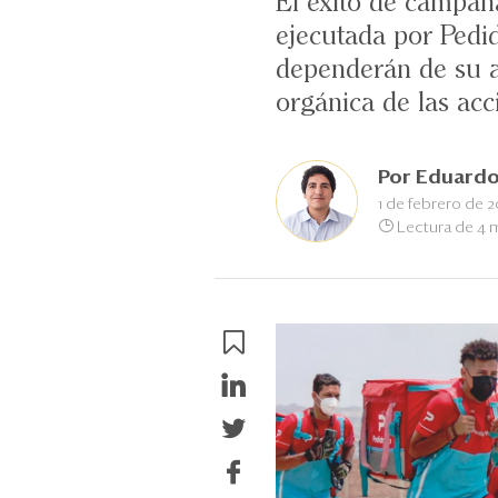
El éxito de campañ
ejecutada por Pedi
dependerán de su a
orgánica de las acc
Por
Eduardo
1 de febrero de 
Lectura de 4 