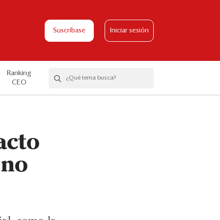
Suscríbase
Iniciar sesión
Ranking
CEO
acto
 no