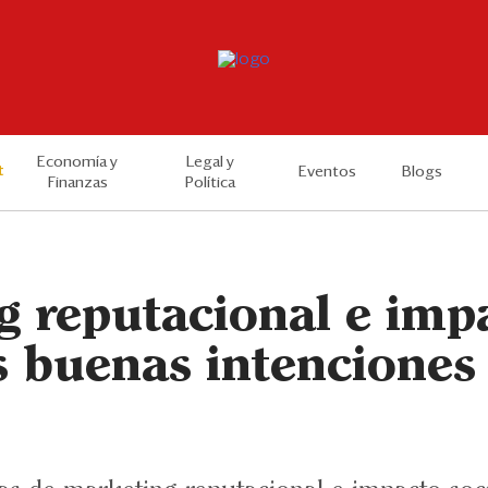
Economía y
Legal y
t
Eventos
Blogs
Finanzas
Política
g reputacional e imp
as buenas intenciones