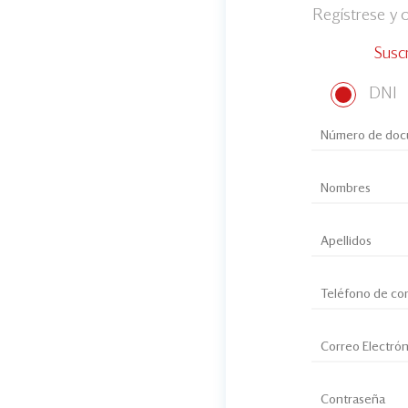
Regístrese y
Susc
DNI