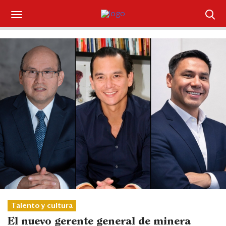
Suscríbase
Iniciar sesión
Portada
¿Qué está pasando?
Sectores y Empresas
Management
Economía y Finanzas
Legal y Política
Talento y cultura
El nuevo gerente general de minera