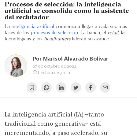
Eventos
Procesos de selección: la inteligencia
artificial se consolida como la asistente
Blogs
del reclutador
La
inteligencia artificial
comienza a llegar a cada vez más
Ranking CEO
fases de los
procesos de selección
. La banca, el
retail
, las
tecnológicas y los
headhunters
lideran su avance.
Edición Impresa
Por
Marisol Alvarado Bolívar
27 de octubre de 2024
Lectura de 3 min
La inteligencia artificial (IA) –tanto
tradicional como generativa– está
incrementando, a paso acelerado, su