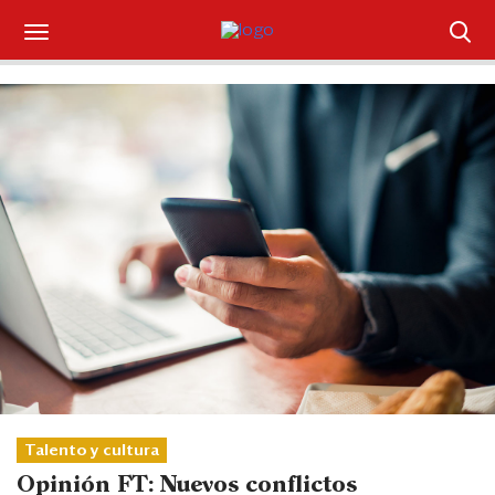
Suscríbase
Iniciar sesión
Portada
¿Qué está pasando?
Sectores y Empresas
Management
Economía y Finanzas
Legal y Política
Talento y cultura
Opinión FT: Nuevos conflictos