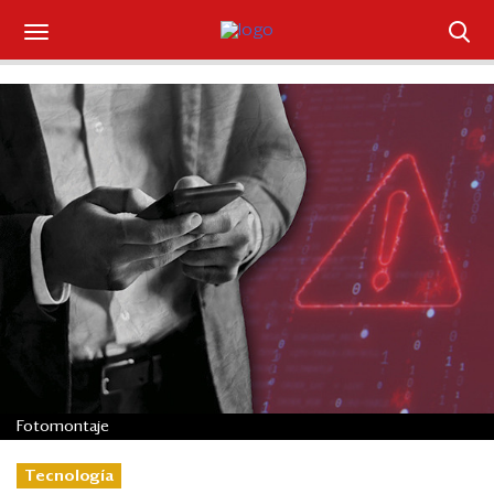
Suscríbase
Iniciar sesión
Portada
¿Qué está pasando?
Sectores y Empresas
Management
Economía y Finanzas
Fotomontaje
Legal y Política
Tecnología