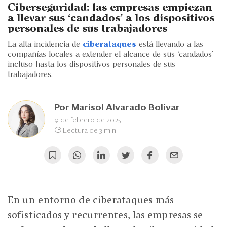
Eventos
Ciberseguridad: las empresas empiezan
a llevar sus ‘candados’ a los dispositivos
Blogs
personales de sus trabajadores
La alta incidencia de
ciberataques
está llevando a las
Ranking CEO
compañías locales a extender el alcance de sus ‘candados’
incluso hasta los dispositivos personales de sus
Edición Impresa
trabajadores.
Por
Marisol Alvarado Bolívar
9 de febrero de 2025
Lectura de 3 min
En un entorno de ciberataques más
sofisticados y recurrentes, las empresas se