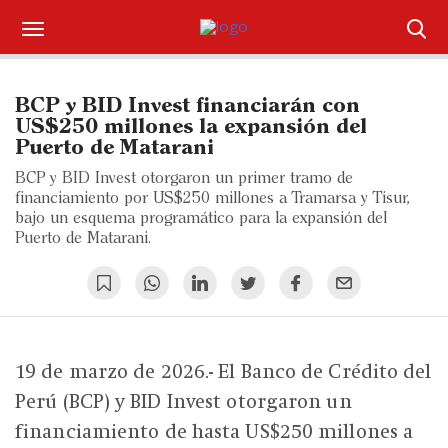
Suscríbase
BCP y BID Invest financiarán con
Iniciar sesión
US$250 millones la expansión del
Puerto de Matarani
Portada
BCP y BID Invest otorgaron un primer tramo de
financiamiento por US$250 millones a Tramarsa y Tisur,
¿Qué está pasando?
bajo un esquema programático para la expansión del
Puerto de Matarani.
Sectores y Empresas
Management
Economía y Finanzas
19 de marzo de 2026.- El Banco de Crédito del
Perú (BCP) y BID Invest otorgaron un
Legal y Política
financiamiento de hasta US$250 millones a