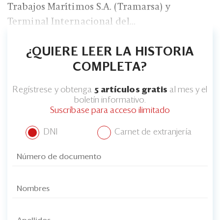
Eventos
Trabajos Marítimos S.A. (Tramarsa) y
Terminal Internacional del...
Blogs
Ranking CEO
¿QUIERE LEER LA HISTORIA
COMPLETA?
Edición Impresa
Regístrese y obtenga
5 artículos gratis
al mes y el
boletín informativo.
Suscríbase para acceso ilimitado
DNI
Carnet de extranjería