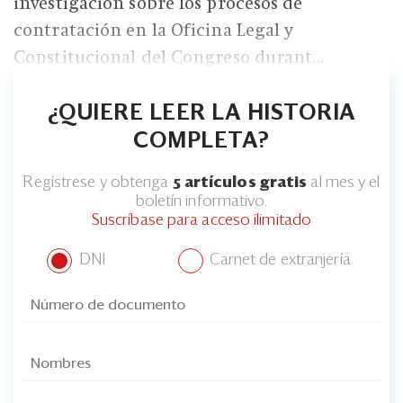
Eventos
investigación sobre los procesos de
contratación en la Oficina Legal y
Blogs
Constitucional del Congreso durant...
Ranking CEO
¿QUIERE LEER LA HISTORIA
Edición Impresa
COMPLETA?
Regístrese y obtenga
5 artículos gratis
al mes y el
boletín informativo.
Suscríbase para acceso ilimitado
DNI
Carnet de extranjería