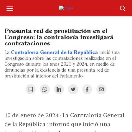
Suscríbase
Presunta red de prostitución en el
Iniciar sesión
Congreso: la contraloría investigará
contrataciones
Portada
La
Contraloría General de la República
inició una
investigación sobre las contrataciones realizadas en el
¿Qué está pasando?
Congreso durante los años 2023 y 2024, en medio de
denuncias por la existencia de una presunta red de
prostitución al interior del Parlamento.
Sectores y Empresas
Management
Economía y Finanzas
10 de enero de 2024.- La Contraloría General
Legal y Política
de la República informó que inició una