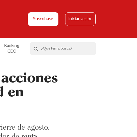
Suscríbase
Iniciar sesión
Ranking
CEO
 acciones
d en
ierre de agosto,
dos de renta