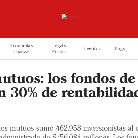
Economía y
Legal y
Eventos
Blogs
Finanzas
Política
utuos: los fondos de
n 30% de rentabilida
os mutuos sumó 462,958 inversionistas al c
administrado de S/56,084 millones. Los fon