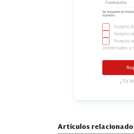
Se requiere al meno
número
Acepto l
Acepto l
Acepto re
comerciales y
Reg
¿Ya t
Artículos relacionado