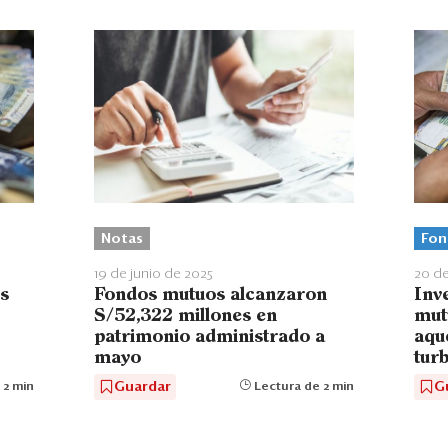
Notas
Fon
19 de junio de 2025
20 de
s
Fondos mutuos alcanzaron
Inv
S/52,322 millones en
mut
patrimonio administrado a
aque
mayo
turb
Guardar
G
 2 min
Lectura de 2 min