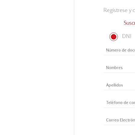
Regístrese y
Susc
DNI