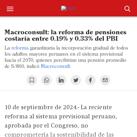
Suscríbase
Macroconsult: la reforma de pensiones
Iniciar sesión
costaría entre 0.19% y 0.33% del PBI
La
reforma
garantizaría la incorporación gradual de todos
Portada
los adultos mayores peruanos en el sistema previsional
hacia el 2070, quienes percibirían una pensión promedio
de S/860, indicó
¿Qué está pasando?
Macroconsult
.
Sectores y Empresas
Management
10 de septiembre de 2024.- La reciente
Economía y Finanzas
reforma al sistema previsional peruano,
Legal y Política
aprobada por el Congreso, no
comprometería la sostenibilidad de las