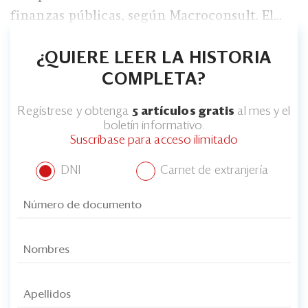
Eventos
finanzas públicas, según Macroconsult. El...
Blogs
¿QUIERE LEER LA HISTORIA
Ranking CEO
COMPLETA?
Edición Impresa
Regístrese y obtenga
5 artículos gratis
al mes y el
boletín informativo.
Suscríbase para acceso ilimitado
DNI
Carnet de extranjería