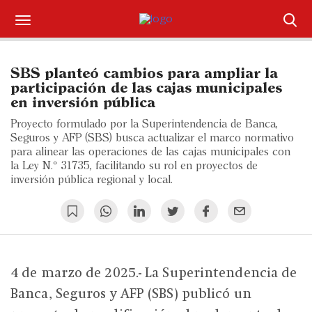
Suscríbase
SBS planteó cambios para ampliar la
Iniciar sesión
participación de las cajas municipales
en inversión pública
Portada
Proyecto formulado por la Superintendencia de Banca,
Seguros y AFP (SBS) busca actualizar el marco normativo
¿Qué está pasando?
para alinear las operaciones de las cajas municipales con
la Ley N.° 31735, facilitando su rol en proyectos de
inversión pública regional y local.
Sectores y Empresas
Management
Economía y Finanzas
4 de marzo de 2025.- La Superintendencia de
Legal y Política
Banca, Seguros y AFP (SBS) publicó un