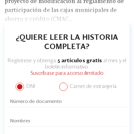
Eventos
proyecto de modificación al reglamento de
participación de las cajas municipales de
Blogs
ahorro y crédito (CMAC...
Ranking CEO
¿QUIERE LEER LA HISTORIA
Edición Impresa
COMPLETA?
Regístrese y obtenga
5 artículos gratis
al mes y el
boletín informativo.
Suscríbase para acceso ilimitado
DNI
Carnet de extranjería