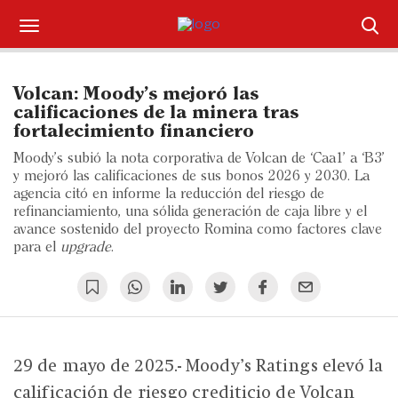
Suscríbase
Volcan: Moody’s mejoró las
Iniciar sesión
calificaciones de la minera tras
fortalecimiento financiero
Portada
Moody’s subió la nota corporativa de Volcan de ‘Caa1’ a ‘B3’
y mejoró las calificaciones de sus bonos 2026 y 2030. La
¿Qué está pasando?
agencia citó en informe la reducción del riesgo de
refinanciamiento, una sólida generación de caja libre y el
avance sostenido del proyecto Romina como factores clave
Sectores y Empresas
para el
upgrade
.
Management
Economía y Finanzas
Legal y Política
29 de mayo de 2025.- Moody’s Ratings elevó la
calificación de riesgo crediticio de Volcan