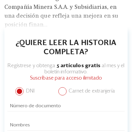
Eventos
Compañía Minera S.A.A. y Subsidiarias, en
Blogs
una decisión que refleja una mejora en su
posición finan...
Ranking CEO
Edición Impresa
¿QUIERE LEER LA HISTORIA
COMPLETA?
Regístrese y obtenga
5 artículos gratis
al mes y el
boletín informativo.
Suscríbase para acceso ilimitado
DNI
Carnet de extranjería