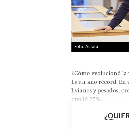
Foto: Astara
¿Cómo evolucionó la f
Es un año récord. En 
livianos y pesados, c
creció 25%...
¿QUIER