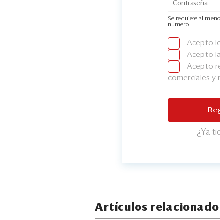
Se requiere al meno
número
Acepto l
Acepto l
Acepto re
comerciales y
Reg
¿Ya t
Artículos relacionado