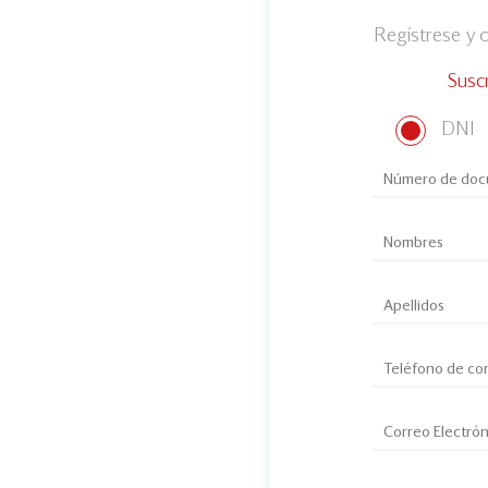
Regístrese y
Susc
DNI