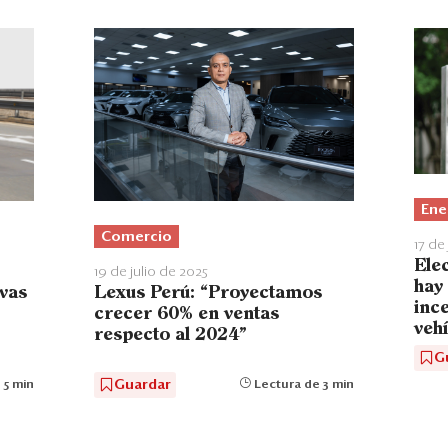
Ene
Comercio
17 de
Ele
19 de julio de 2025
hay
evas
Lexus Perú: “Proyectamos
ince
crecer 60% en ventas
vehí
respecto al 2024”
G
Guardar
 5 min
Lectura de 3 min