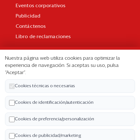
Eventos corporativos
Publicidad
Contáctenos
Libro de reclamaciones
Suscripción
Nuestra página web utiliza cookies para optimizar la
Suscripción individual
experiencia de navegación. Si aceptas su uso, pulsa
“Aceptar”.
Paquetes corporativos
Edición Impresa
Cookies técnicas o necesarias
Nosotros
Cookies de identificación/autenticación
Quiénes somos
Cookies de preferencia/personalización
Código de ética
Términos y Condiciones
Cookies de publicidad/marketing