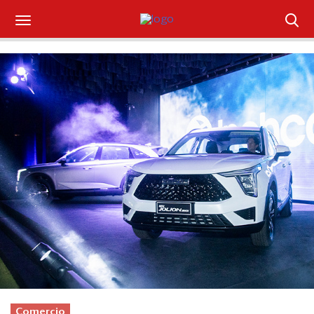
Suscríbase
Iniciar sesión
Portada
¿Qué está pasando?
Sectores y Empresas
Management
Economía y Finanzas
Legal y Política
Comercio