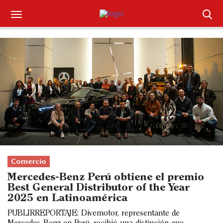
Suscríbase
Iniciar sesión
Portada
¿Qué está pasando?
Sectores y Empresas
Management
Comercio
Mercedes-Benz Perú obtiene el premio
Economía y Finanzas
Best General Distributor of the Year
2025 en Latinoamérica
Legal y Política
PUBLIRREPORTAJE: Divemotor, representante de