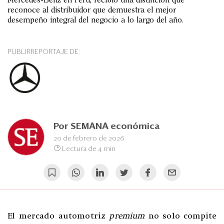
Eventos
Mercedes-Benz en Perú, recibió una distinción que
reconoce al distribuidor que demuestra el mejor
desempeño integral del negocio a lo largo del año.
Blogs
Ranking CEO
PUBLIRREPORTAJE DE:
Edición Impresa
Por
SEMANA económica
20 de febrero de 2026
Lectura de 4 min
El mercado automotriz
premium
no solo compite