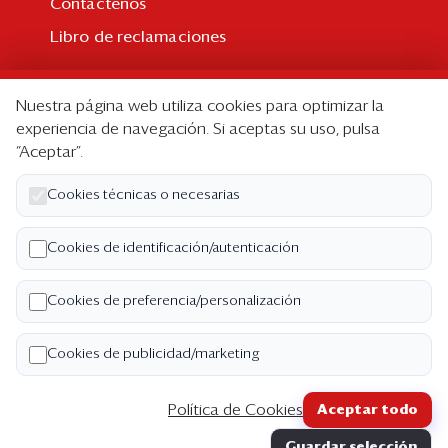
Contáctenos
Libro de reclamaciones
Suscripción
Nuestra página web utiliza cookies para optimizar la
Suscripción individual
experiencia de navegación. Si aceptas su uso, pulsa
“Aceptar”.
Paquetes corporativos
Edición Impresa
Cookies técnicas o necesarias
Nosotros
Cookies de identificación/autenticación
Quiénes somos
Cookies de preferencia/personalización
Código de ética
Términos y Condiciones
Cookies de publicidad/marketing
Política de Privacidad
Política de Cookies
Aceptar todo
Copyright ©2026 Semana Económica. Todos los
Guardar selección