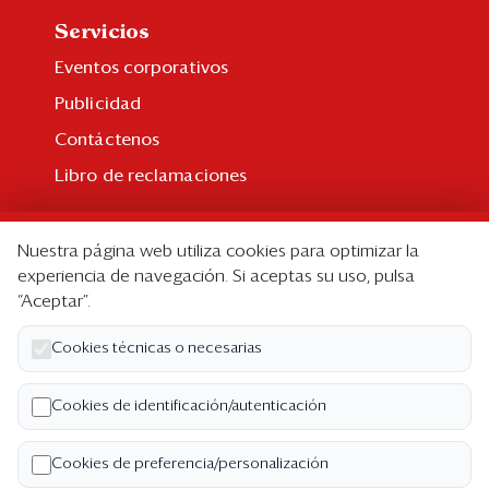
Servicios
Eventos corporativos
Publicidad
Contáctenos
Libro de reclamaciones
Suscripción
Nuestra página web utiliza cookies para optimizar la
Suscripción individual
experiencia de navegación. Si aceptas su uso, pulsa
“Aceptar”.
Paquetes corporativos
Edición Impresa
Cookies técnicas o necesarias
Nosotros
Cookies de identificación/autenticación
Quiénes somos
Cookies de preferencia/personalización
Código de ética