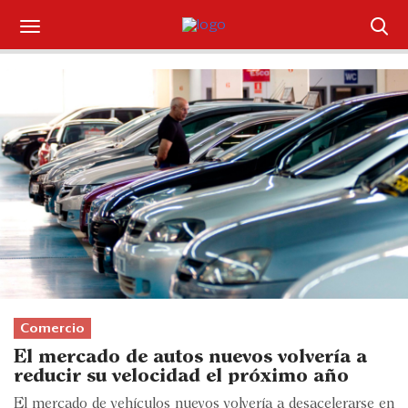
Suscríbase
Iniciar sesión
Portada
¿Qué está pasando?
Sectores y Empresas
Management
Economía y Finanzas
Comercio
El mercado de autos nuevos volvería a
Legal y Política
reducir su velocidad el próximo año
El mercado de vehículos nuevos volvería a desacelerarse en