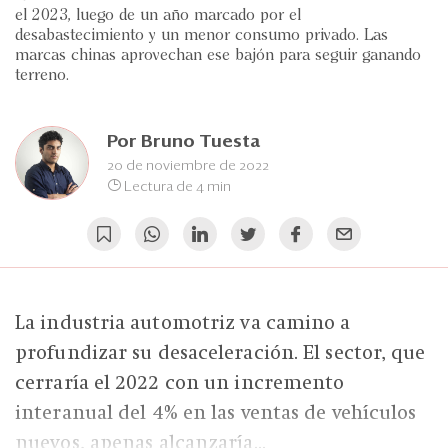
Eventos
el 2023, luego de un año marcado por el
desabastecimiento y un menor consumo privado. Las
Blogs
marcas chinas aprovechan ese bajón para seguir ganando
terreno.
Ranking CEO
Edición Impresa
Por
Bruno Tuesta
20 de noviembre de 2022
Lectura de 4 min
La industria automotriz va camino a
profundizar su desaceleración. El sector, que
cerraría el 2022 con un incremento
interanual del 4% en las ventas de vehículos
nuevos, apenas alcanzaría...