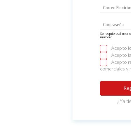
Se requiere al meno
número
Acepto l
Acepto l
Acepto re
comerciales y
Reg
¿Ya t