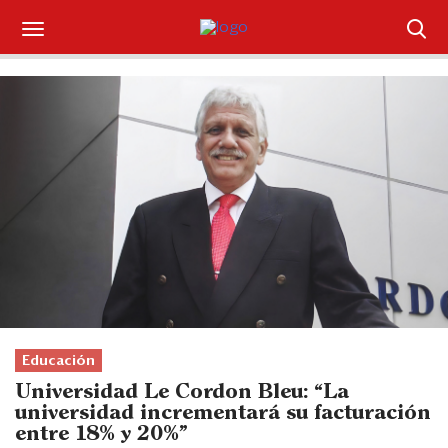
Suscríbase
Iniciar sesión
Portada
¿Qué está pasando?
Sectores y Empresas
Management
Economía y Finanzas
Educación
Universidad Le Cordon Bleu: “La
Legal y Política
universidad incrementará su facturación
entre 18% y 20%"