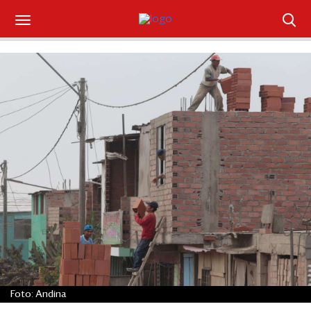
Suscríbase
Iniciar sesión
Portada
¿Qué está pasando?
Sectores y Empresas
Management
Economía y Finanzas
Legal y Política
Foto: Andina