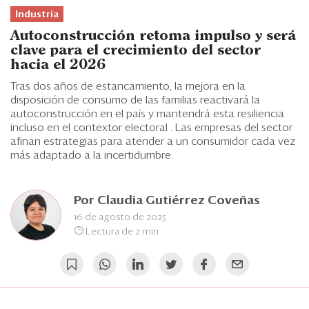
Eventos
Industria
Blogs
Autoconstrucción retoma impulso y será
clave para el crecimiento del sector
Ranking CEO
hacia el 2026
Tras dos años de estancamiento, la mejora en la
Edición Impresa
disposición de consumo de las familias reactivará la
autoconstrucción en el país y mantendrá esta resiliencia
incluso en el contextor electoral . Las empresas del sector
afinan estrategias para atender a un consumidor cada vez
más adaptado a la incertidumbre.
Por
Claudia Gutiérrez Coveñas
16 de agosto de 2025
Lectura de 2 min