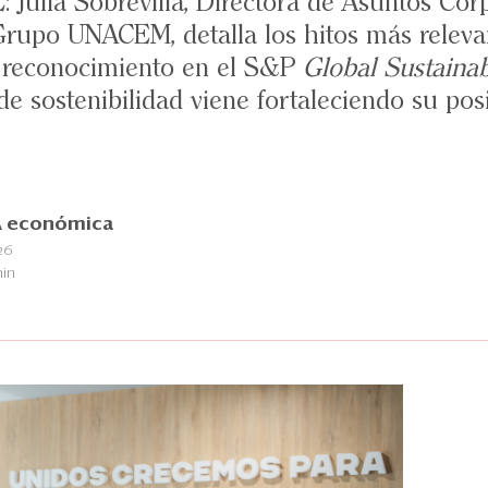
ulia Sobrevilla, Directora de Asuntos Corp
Grupo UNACEM, detalla los hitos más relevan
u reconocimiento en el S&P
Global Sustainab
de sostenibilidad viene fortaleciendo su po
 económica
26
min