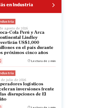
ás en Industria
Industria
de agosto de 2026
oca-Cola Perú y Arca
ontinental Lindley
nvertirán US$1,000
illones en el país durante
os próximos cinco años
Lectura de 2 min
Industria
 de julio de 2026
peradores logísticos
celeran inversiones frente
 las disrupciones de El
iño
Lectura de 2 min