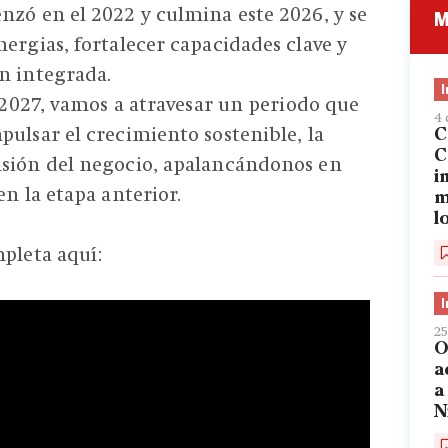
nzó en el 2022 y culmina este 2026, y se
M
nergias, fortalecer capacidades clave y
n integrada.
l 2027, vamos a atravesar un periodo que
4 
pulsar el crecimiento sostenible, la
C
C
nsión del negocio, apalancándonos en
i
en la etapa anterior.
m
l
mpleta aquí:
25
O
a
a
N