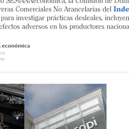
ntó SEMANAeconómica, la Comisión de Dump
reras Comerciales No Arancelarias del
Inde
 para investigar prácticas desleales, inclu
fectos adversos en los productores naciona
 económica
025
min