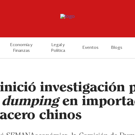
Economía y
Legal y
Eventos
Blogs
Finanzas
Política
inició investigación 
o
dumping
en importa
 acero chinos