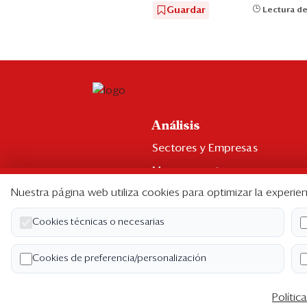
Guardar
Lectura de
Análisis
Sectores y Empresas
Management
Nuestra página web utiliza cookies para optimizar la experien
Economía y Finanzas
Legal y Política
Cookies técnicas o necesarias
Ranking CEO
Cookies de preferencia/personalización
Blogs
Polític
Co