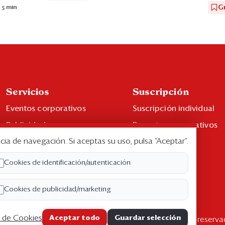
G
 5 min
Servicios
Suscripción
Eventos corporativos
Suscripción individual
Publicidad
Paquetes corporativos
cia de navegación. Si aceptas su uso, pulsa “Aceptar”.
Contáctenos
Edición Impresa
Libro de reclamaciones
Cookies de identificación/autenticación
Cookies de publicidad/marketing
a de Cookies
Aceptar todo
Guardar selección
pyright ©2026 Semana Económica. Todos los derechos reserva