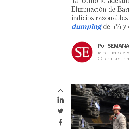
Tal como lo adela
Eliminación de Bar
indicios razonables
dumping
de 7% y e
Por
SEMANA
16 de enero de 2
Lectura de 4 