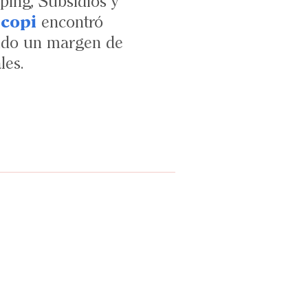
ing, Subsidios y
copi
encontró
yendo un margen de
les.