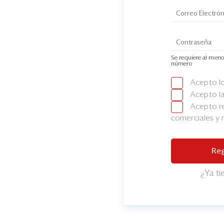
Se requiere al meno
número
Acepto l
Acepto l
Acepto re
comerciales y
Reg
¿Ya t