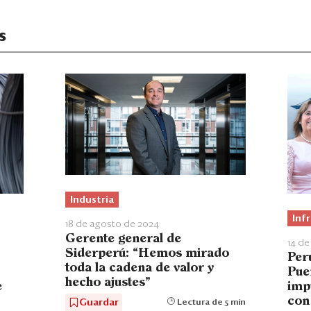
s
Industria
Inf
18 de agosto de 2024
Gerente general de
14 d
Siderperú: “Hemos mirado
Per
toda la cadena de valor y
Pue
hecho ajustes”
e
imp
con 
Guardar
Lectura de 5 min