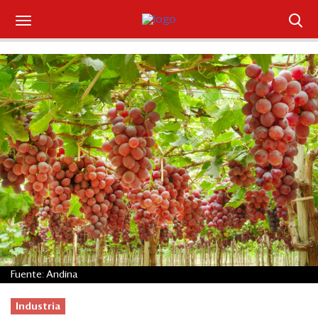
Suscríbase
Iniciar sesión
Portada
¿Qué está pasando?
Sectores y Empresas
Management
Economía y Finanzas
Fuente: Andina
Legal y Política
Industria