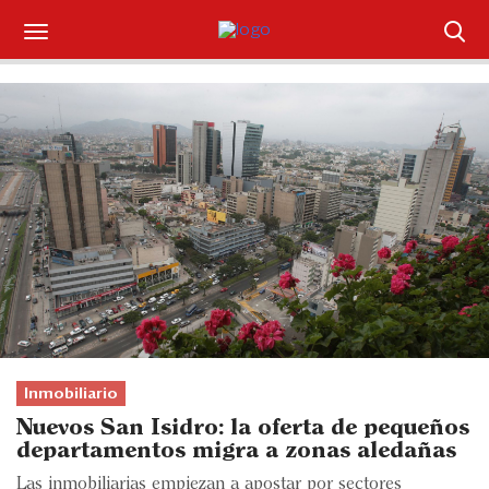
Suscríbase
Iniciar sesión
Portada
¿Qué está pasando?
Sectores y Empresas
Management
Economía y Finanzas
Inmobiliario
Nuevos San Isidro: la oferta de pequeños
Legal y Política
departamentos migra a zonas aledañas
Las inmobiliarias empiezan a apostar por sectores