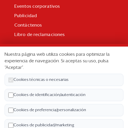
Eventos corporativos
Publicidad
Contáctenos
Libro de reclamaciones
Suscripción
Nuestra página web utiliza cookies para optimizar la
Suscripción individual
experiencia de navegación. Si aceptas su uso, pulsa
“Aceptar”.
Paquetes corporativos
Edición Impresa
Cookies técnicas o necesarias
Nosotros
Cookies de identificación/autenticación
Quiénes somos
Cookies de preferencia/personalización
Código de ética
Términos y Condiciones
Cookies de publicidad/marketing