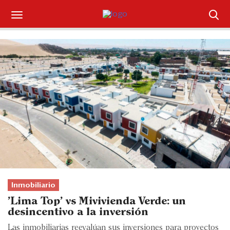
Suscríbase
Iniciar sesión
Portada
¿Qué está pasando?
Sectores y Empresas
Management
Economía y Finanzas
Inmobiliario
'Lima Top' vs Mivivienda Verde: un
Legal y Política
desincentivo a la inversión
Las inmobiliarias reevalúan sus inversiones para proyectos