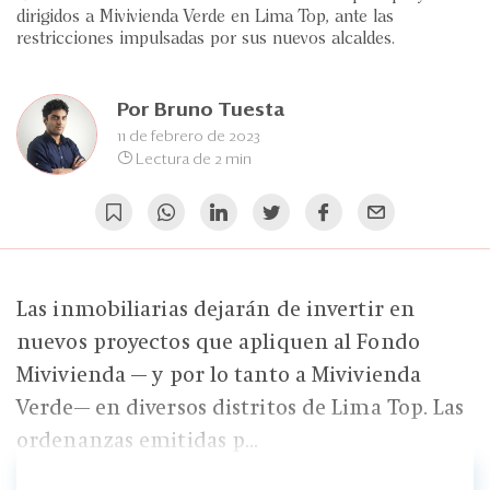
Eventos
dirigidos a Mivivienda Verde en Lima Top, ante las
restricciones impulsadas por sus nuevos alcaldes.
Blogs
Ranking CEO
Por
Bruno Tuesta
11 de febrero de 2023
Edición Impresa
Lectura de 2 min
Las inmobiliarias dejarán de invertir en
nuevos proyectos que apliquen al Fondo
Mivivienda — y por lo tanto a Mivivienda
Verde— en diversos distritos de Lima Top. Las
ordenanzas emitidas p...