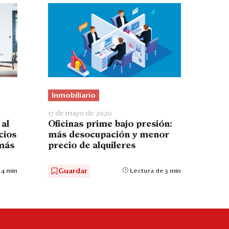
Inmobiliario
17 de mayo de 2020
al
Oficinas prime bajo presión:
cios
más desocupación y menor
más
precio de alquileres
Guardar
 4 min
Lectura de 3 min