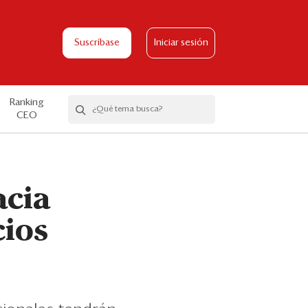
Suscríbase
Iniciar sesión
Ranking
CEO
acia
cios