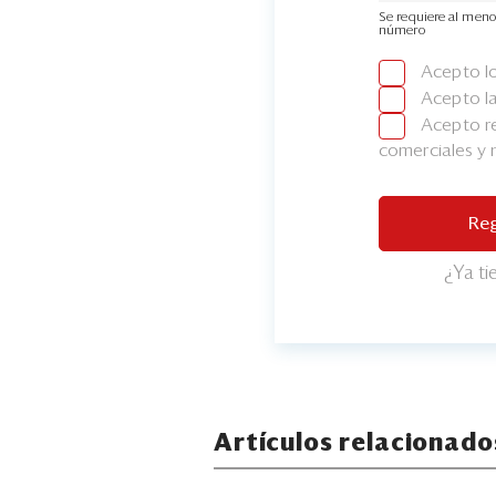
Se requiere al meno
número
Acepto l
Acepto l
Acepto re
comerciales y
Reg
¿Ya t
Artículos relacionado