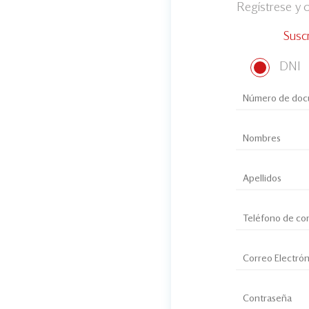
Regístrese y
Susc
DNI