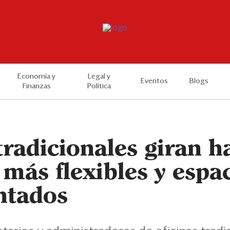
Economía y
Legal y
Eventos
Blogs
Finanzas
Política
tradicionales giran h
más flexibles y espa
ntados