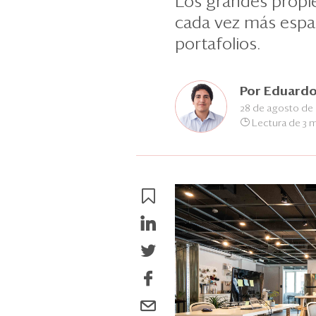
Los grandes propie
cada vez más espa
portafolios.
Por
Eduardo
28 de agosto de
Lectura de 3 