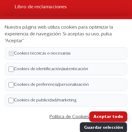
Libro de reclamaciones
Suscripción
Nuestra página web utiliza cookies para optimizar la
Suscripción individual
experiencia de navegación. Si aceptas su uso, pulsa
“Aceptar”.
Paquetes corporativos
Edición Impresa
Cookies técnicas o necesarias
Nosotros
Cookies de identificación/autenticación
Quiénes somos
Cookies de preferencia/personalización
Código de ética
Términos y Condiciones
Cookies de publicidad/marketing
Política de Privacidad
Política de Cookies
Aceptar todo
Copyright ©2026 Semana Económica. Todos los
Guardar selección
derechos reservados