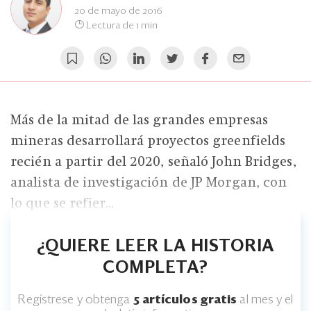
Eventos
20 de mayo de 2016
Lectura de 1 min
Blogs
Ranking CEO
Edición Impresa
Más de la mitad de las grandes empresas
mineras desarrollará proyectos greenfields
recién a partir del 2020, señaló John Bridges,
analista de investigación de JP Morgan, con
lo que se refier...
¿QUIERE LEER LA HISTORIA
COMPLETA?
Regístrese y obtenga
5 artículos gratis
al mes y el