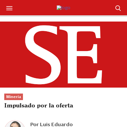
Suscríbase
Iniciar sesión
Portada
¿Qué está pasando?
Sectores y Empresas
Management
Minería
Economía y Finanzas
Impulsado por la oferta
Legal y Política
Por
Luis Eduardo