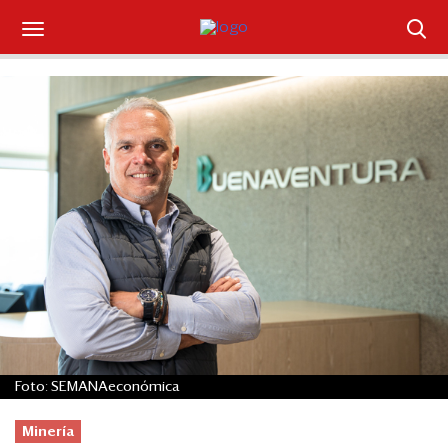
Suscríbase
Iniciar sesión
Portada
¿Qué está pasando?
Sectores y Empresas
Management
Economía y Finanzas
Foto: SEMANAeconómica
Legal y Política
Minería