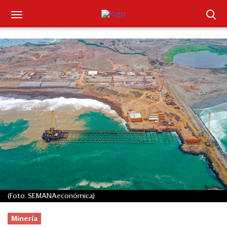
Suscríbase
Iniciar sesión
Portada
¿Qué está pasando?
Sectores y Empresas
Management
Economía y Finanzas
(Foto: SEMANAeconómica)
Legal y Política
Minería