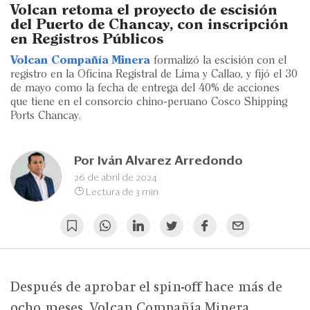
Eventos
Volcan retoma el proyecto de escisión
del Puerto de Chancay, con inscripción
Blogs
en Registros Públicos
Volcan Compañía Minera
formalizó la escisión con el
Ranking CEO
registro en la Oficina Registral de Lima y Callao, y fijó el 30
de mayo como la fecha de entrega del 40% de acciones
Edición Impresa
que tiene en el consorcio chino-peruano Cosco Shipping
Ports Chancay.
Por
Iván Alvarez Arredondo
26 de abril de 2024
Lectura de 3 min
Después de aprobar el spin-off hace más de
ocho meses, Volcan Compañía Minera