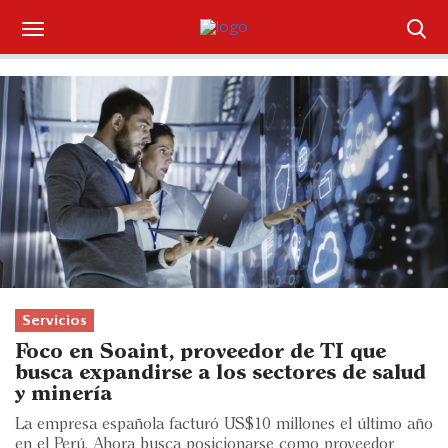
Suscríbase
Iniciar sesión
Portada
¿Qué está pasando?
Sectores y Empresas
Management
Servicios
Foco en Soaint, proveedor de TI que
Economía y Finanzas
busca expandirse a los sectores de salud
y minería
Legal y Política
La empresa española facturó US$10 millones el último año
en el Perú. Ahora busca posicionarse como proveedor