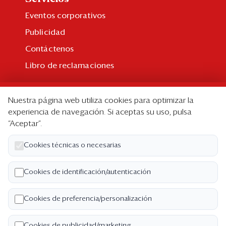
Eventos corporativos
Publicidad
Contáctenos
Libro de reclamaciones
Suscripción
Nuestra página web utiliza cookies para optimizar la
Suscripción individual
experiencia de navegación. Si aceptas su uso, pulsa
“Aceptar”.
Paquetes corporativos
Edición Impresa
Cookies técnicas o necesarias
Nosotros
Cookies de identificación/autenticación
Quiénes somos
Cookies de preferencia/personalización
Código de ética
Términos y Condiciones
Cookies de publicidad/marketing