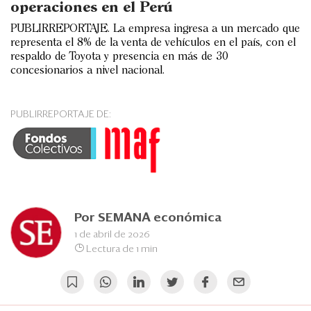
Eventos
operaciones en el Perú
PUBLIRREPORTAJE. La empresa ingresa a un mercado que
Blogs
representa el 8% de la venta de vehículos en el país, con el
respaldo de Toyota y presencia en más de 30
Ranking CEO
concesionarios a nivel nacional.
Edición Impresa
PUBLIRREPORTAJE DE:
Por
SEMANA económica
1 de abril de 2026
Lectura de 1 min