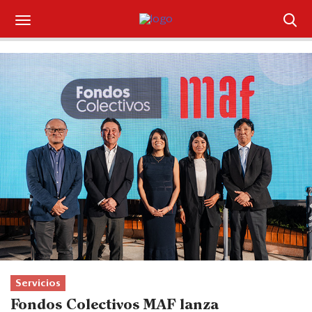
Suscríbase
Iniciar sesión
Portada
¿Qué está pasando?
Sectores y Empresas
Management
Economía y Finanzas
Legal y Política
Servicios
Fondos Colectivos MAF lanza