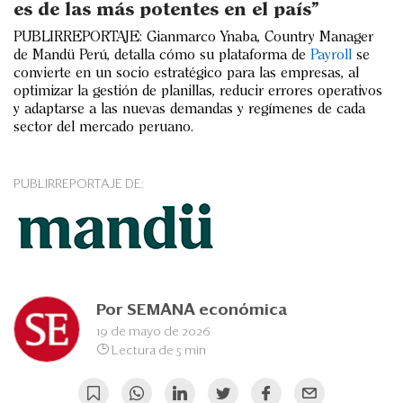
Eventos
es de las más potentes en el país”
PUBLIRREPORTAJE: Gianmarco Ynaba, Country Manager
Blogs
de Mandü Perú, detalla cómo su plataforma de
Payroll
se
convierte en un socio estratégico para las empresas, al
Ranking CEO
optimizar la gestión de planillas, reducir errores operativos
y adaptarse a las nuevas demandas y regímenes de cada
Edición Impresa
sector del mercado peruano.
PUBLIRREPORTAJE DE:
Por
SEMANA económica
19 de mayo de 2026
Lectura de 5 min