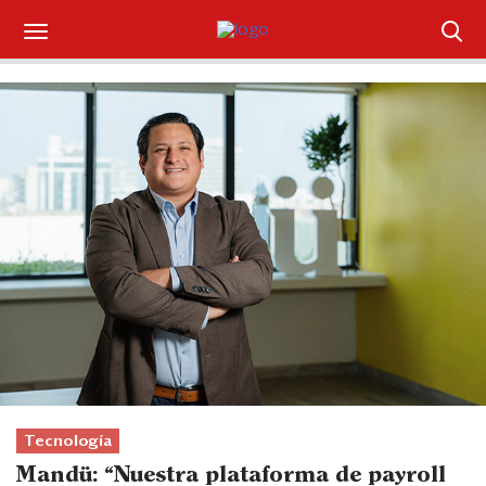
Suscríbase
Iniciar sesión
Portada
¿Qué está pasando?
Sectores y Empresas
Management
Economía y Finanzas
Legal y Política
Tecnología
Mandü: “Nuestra plataforma de payroll