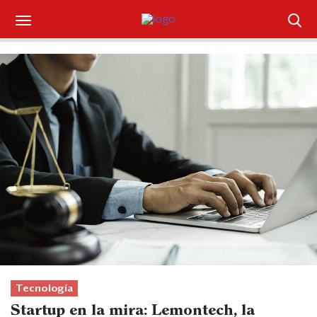
Suscríbase
Iniciar sesión
Portada
¿Qué está pasando?
Sectores y Empresas
Management
Economía y Finanzas
Legal y Política
Tecnología
Startup en la mira: Lemontech, la