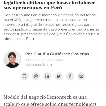
Eventos
legaltech chilena que busca fortalecer
sus operaciones en Perú
Blogs
Con casi 20 años en el mercado y el respaldo del fondo
Accel-KKR, la legaltech chilena se consolida como
Ranking CEO
proveedora integral de soluciones tecnológicas para el
sector jurídico. El siguiente paso previsto en sus planes es
Edición Impresa
ampliar su presencia en México y evalúa volver a abrir sus
oficinas en el Perú.
Por
Claudia Gutiérrez Coveñas
6 de septiembre de 2025
Lectura de 2 min
Modelo del negocio Lemontech es una
scaleup que ofrece soluciones tecnológicas