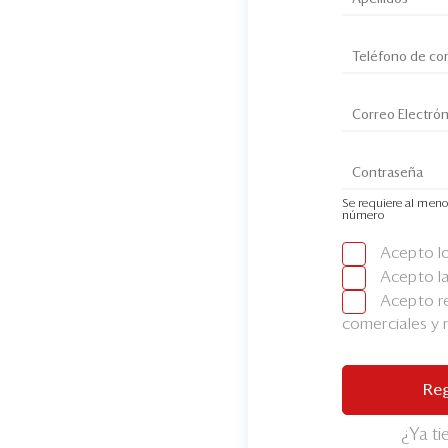
Se requiere al meno
número
Acepto l
Acepto l
Acepto re
comerciales y
Reg
¿Ya t