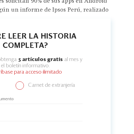
tes solicitan 90% de sus apps en Android
egún un informe de Ipsos Perú, realizado
E LEER LA HISTORIA
COMPLETA?
 obtenga
5 artículos gratis
al mes y
el boletín informativo.
ríbase para acceso ilimitado
Carnet de extranjería