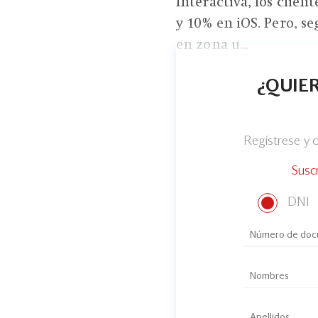
Interactiva, los clien
y 10% en iOS. Pero, s
en zona u...
¿QUIER
Regístrese y
Susc
DNI