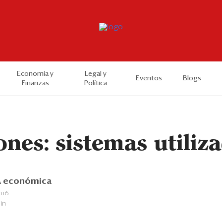
Economía y
Legal y
Eventos
Blogs
Finanzas
Política
nes: sistemas utiliz
 económica
016
in