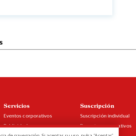
s
Servicios
Suscripción
Eventos corporativos
Suscripción individual
Publicidad
Paquetes corporativos
cia de navegación. Si aceptas su uso, pulsa “Aceptar”.
Contáctenos
Edición Impresa