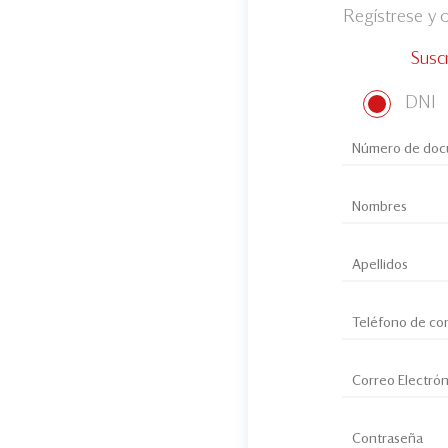
Regístrese y
Susc
DNI