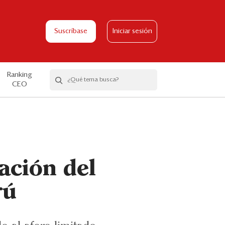
Suscríbase
Iniciar sesión
Ranking
CEO
ación del
rú