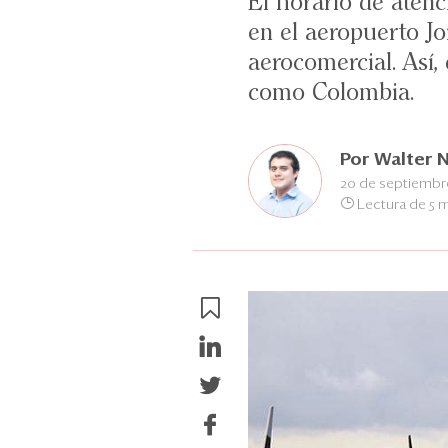
El horario de atenc
en el aeropuerto Jo
aerocomercial. Así,
como Colombia.
Por
Walter 
20 de septiembr
Lectura de 5 