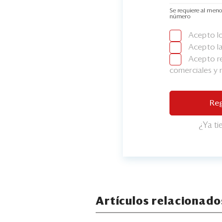
Se requiere al meno
número
Acepto l
Acepto l
Acepto re
comerciales y
Reg
¿Ya t
Artículos relacionado