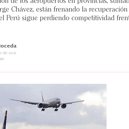
ión de los aeropuertos en provincias, sumad
rge Chávez, están frenando la recuperación 
 el Perú sigue perdiendo competitividad fren
Noceda
e de 2021
min