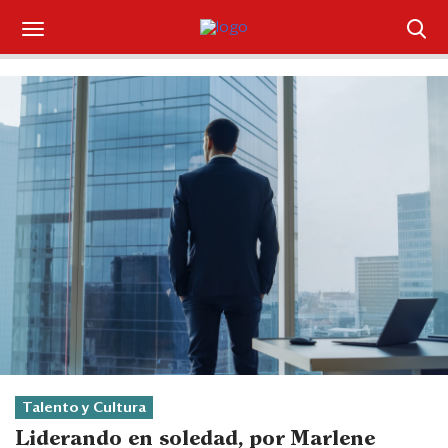
Suscríbase
Iniciar sesión
Portada
¿Qué está pasando?
Sectores y Empresas
Management
Economía y Finanzas
Legal y Política
Talento y Cultura
Liderando en soledad, por Marlene