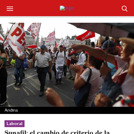
Suscríbase
Iniciar sesión
Portada
¿Qué está pasando?
Sectores y Empresas
Management
Economía y Finanzas
Andina
Legal y Política
Laboral
Sunafil: el cambio de criterio de la