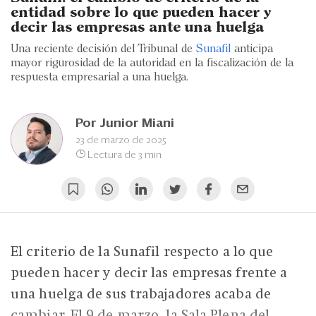
Eventos
entidad sobre lo que pueden hacer y
decir las empresas ante una huelga
Blogs
Una reciente decisión del Tribunal de
Sunafil
anticipa
mayor rigurosidad de la autoridad en la fiscalización de la
Ranking CEO
respuesta empresarial a una huelga.
Edición Impresa
Por
Junior Miani
23 de marzo de 2025
Lectura de 3 min
El criterio de la Sunafil respecto a lo que
pueden hacer y decir las empresas frente a
una huelga de sus trabajadores acaba de
cambiar. El 9 de marzo, la Sala Plena del