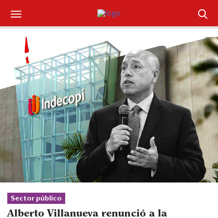
Suscríbase
Iniciar sesión
Portada
¿Qué está pasando?
Sectores y Empresas
Management
Economía y Finanzas
Legal y Política
Sector público
Alberto Villanueva renunció a la