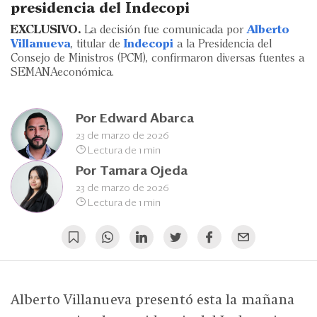
Eventos
presidencia del Indecopi
EXCLUSIVO.
La decisión fue comunicada por
Alberto
Blogs
Villanueva
, titular de
Indecopi
a la Presidencia del
Consejo de Ministros (PCM), confirmaron diversas fuentes a
Ranking CEO
SEMANAeconómica.
Edición Impresa
Por
Edward Abarca
23 de marzo de 2026
Lectura de 1 min
Por
Tamara Ojeda
23 de marzo de 2026
Lectura de 1 min
Alberto Villanueva presentó esta la mañana